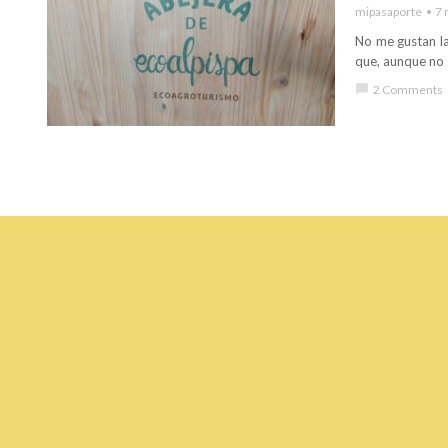
mipasaporte
7 
No me gustan la
que, aunque no s
chat_bubble
2 Comments