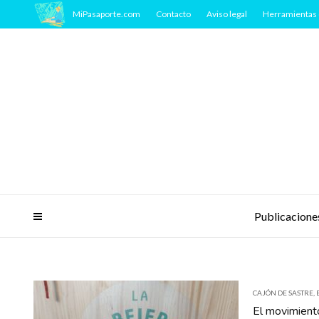
MiPasaporte.com
Contacto
Aviso legal
Herramientas 
Publicacione
CAJÓN DE SASTRE
,
El movimiento