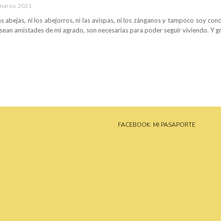
marzo, 2021
s abejas, ni los abejorros, ni las avispas, ni los zánganos y tampoco soy con
ean amistades de mi agrado, son necesarias para poder seguir viviendo. Y grac
FACEBOOK: MI PASAPORTE