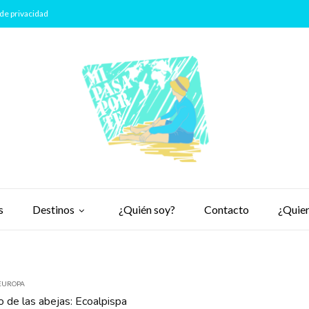
de privacidad
s
Destinos
¿Quién soy?
Contacto
¿Quier
EUROPA
 de las abejas: Ecoalpispa