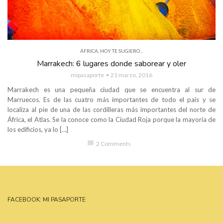
ÁFRICA
,
HOY TE SUGIERO...
Marrakech: 6 lugares donde saborear y oler
mipasaporte
21 marzo, 2016
Marrakech es una pequeña ciudad que se encuentra al sur de
Marruecos. Es de las cuatro más importantes de todo el país y se
localiza al pie de una de las cordilleras más importantes del norte de
África, el Atlas. Se la conoce como la Ciudad Roja porque la mayoría de
los edificios, ya lo […]
chat_bubble
2 Comments
FACEBOOK: MI PASAPORTE