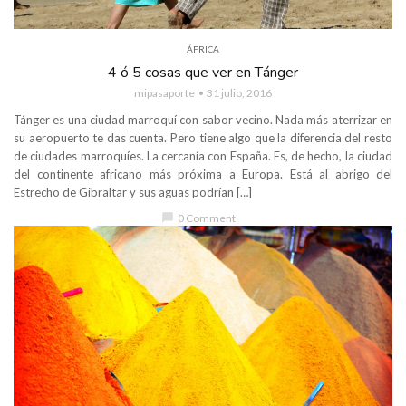
ÁFRICA
4 ó 5 cosas que ver en Tánger
mipasaporte
31 julio, 2016
Tánger es una ciudad marroquí con sabor vecino. Nada más aterrizar en
su aeropuerto te das cuenta. Pero tiene algo que la diferencia del resto
de ciudades marroquíes. La cercanía con España. Es, de hecho, la ciudad
del continente africano más próxima a Europa. Está al abrigo del
Estrecho de Gibraltar y sus aguas podrían […]
chat_bubble
0 Comment