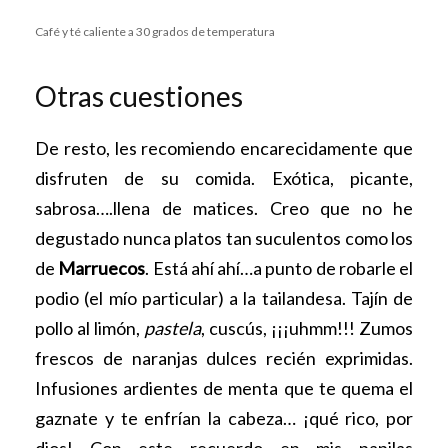
Café y té caliente a 30 grados de temperatura
Otras cuestiones
De resto, les recomiendo encarecidamente que
disfruten de su comida. Exótica, picante,
sabrosa….llena de matices. Creo que no he
degustado nunca platos tan suculentos como los
de
Marruecos
. Está ahí ahí…a punto de robarle el
podio (el mío particular) a la tailandesa. Tajín de
pollo al limón,
pastela
, cuscús, ¡¡¡uhmm!!! Zumos
frescos de naranjas dulces recién exprimidas.
Infusiones ardientes de menta que te quema el
gaznate y te enfrían la cabeza… ¡qué rico, por
dios! Con este recuerdo en mis papilas