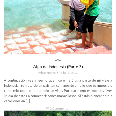
ASIA
Algo de Indonesia (Parte 3)
mipasaporte
15 julio, 2017
A continuación vas a leer lo que hice en la última parte de mi viaje a
Indonesia. Se trata de un país tan sumamente amplio que es imposible
conocerlo todo en tanto solo un viaje. Por eso tengo en mente volver
un día de estos a conocer rincones maravillosos. Si estás planeando tus
vacaciones en […]
chat_bubble
2 Comments