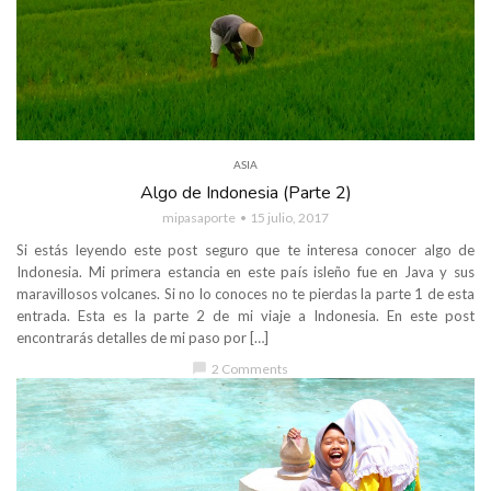
ASIA
Algo de Indonesia (Parte 2)
mipasaporte
15 julio, 2017
Si estás leyendo este post seguro que te interesa conocer algo de
Indonesia. Mi primera estancia en este país isleño fue en Java y sus
maravillosos volcanes. Si no lo conoces no te pierdas la parte 1 de esta
entrada. Esta es la parte 2 de mi viaje a Indonesia. En este post
encontrarás detalles de mi paso por […]
chat_bubble
2 Comments