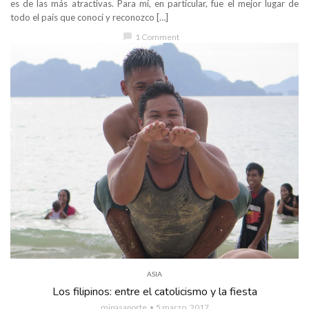
es de las más atractivas. Para mí, en particular, fue el mejor lugar de
todo el país que conocí y reconozco […]
chat_bubble
1 Comment
ASIA
Los filipinos: entre el catolicismo y la fiesta
mipasaporte
5 marzo, 2017