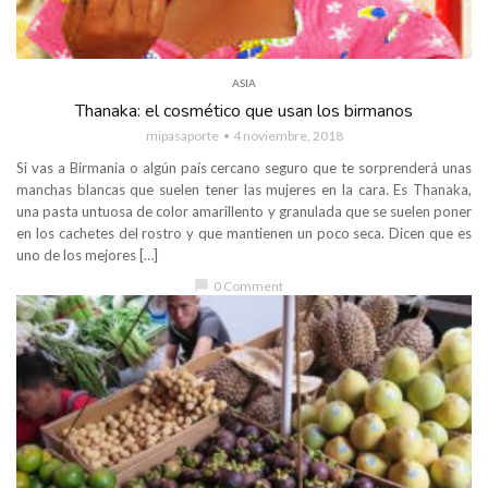
ASIA
Thanaka: el cosmético que usan los birmanos
mipasaporte
4 noviembre, 2018
Si vas a Birmania o algún país cercano seguro que te sorprenderá unas
manchas blancas que suelen tener las mujeres en la cara. Es Thanaka,
una pasta untuosa de color amarillento y granulada que se suelen poner
en los cachetes del rostro y que mantienen un poco seca. Dicen que es
uno de los mejores […]
chat_bubble
0 Comment