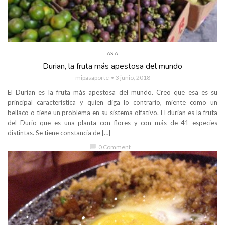
ASIA
Durian, la fruta más apestosa del mundo
mipasaporte
3 junio, 2018
El Durian es la fruta más apestosa del mundo. Creo que esa es su
principal característica y quien diga lo contrario, miente como un
bellaco o tiene un problema en su sistema olfativo. El durian es la fruta
del Durio que es una planta con flores y con más de 41 especies
distintas. Se tiene constancia de […]
chat_bubble
0 Comment