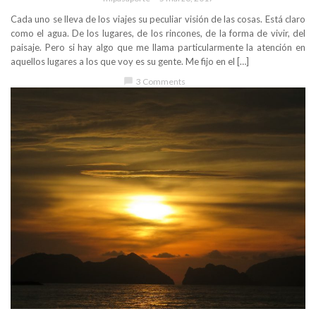
Cada uno se lleva de los viajes su peculiar visión de las cosas. Está claro
como el agua. De los lugares, de los rincones, de la forma de vivir, del
paisaje. Pero si hay algo que me llama particularmente la atención en
aquellos lugares a los que voy es su gente. Me fijo en el […]
chat_bubble
3 Comments