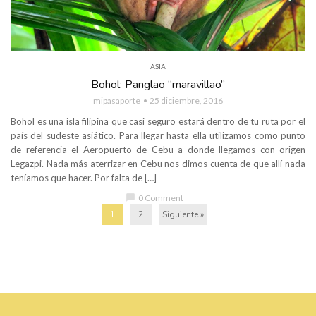
ASIA
Bohol: Panglao “maravillao”
mipasaporte
25 diciembre, 2016
Bohol es una isla filipina que casi seguro estará dentro de tu ruta por el
país del sudeste asiático. Para llegar hasta ella utilizamos como punto
de referencia el Aeropuerto de Cebu a donde llegamos con origen
Legazpi. Nada más aterrizar en Cebu nos dimos cuenta de que allí nada
teníamos que hacer. Por falta de […]
chat_bubble
0 Comment
1
2
Siguiente »