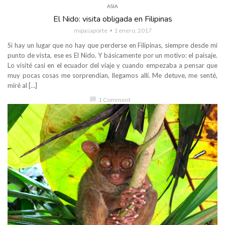
ASIA
El Nido: visita obligada en Filipinas
mipasaporte
1 enero, 2017
Si hay un lugar que no hay que perderse en Filipinas, siempre desde mi
punto de vista, ese es El Nido. Y básicamente por un motivo: el paisaje.
Lo visité casi en el ecuador del viaje y cuando empezaba a pensar que
muy pocas cosas me sorprendían, llegamos allí. Me detuve, me senté,
miré al […]
chat_bubble
1 Comment