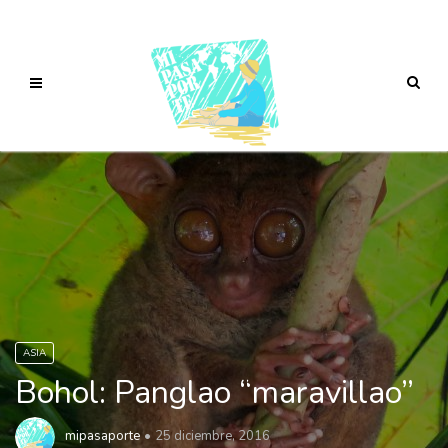
ASIA
Bohol: Panglao “maravillao”
mipasaporte
25 diciembre, 2016