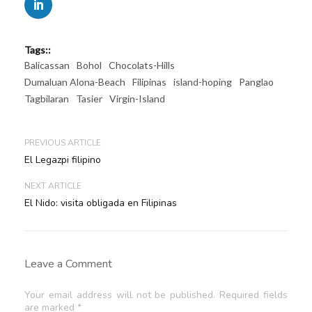
Tags::
Balicassan
Bohol
Chocolats-Hills
Dumaluan Alona-Beach
Filipinas
island-hoping
Panglao
Tagbilaran
Tasier
Virgin-Island
PREVIOUS ARTICLE
El Legazpi filipino
NEXT ARTICLE
El Nido: visita obligada en Filipinas
Leave a Comment
Your email address will not be published. Required fields
are marked *