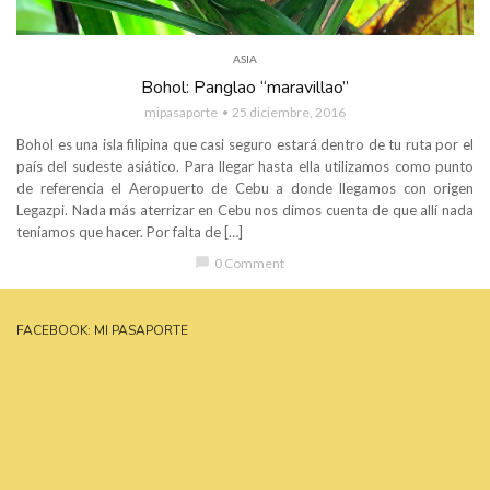
ASIA
Bohol: Panglao “maravillao”
mipasaporte
25 diciembre, 2016
Bohol es una isla filipina que casi seguro estará dentro de tu ruta por el
país del sudeste asiático. Para llegar hasta ella utilizamos como punto
de referencia el Aeropuerto de Cebu a donde llegamos con origen
Legazpi. Nada más aterrizar en Cebu nos dimos cuenta de que allí nada
teníamos que hacer. Por falta de […]
chat_bubble
0 Comment
FACEBOOK: MI PASAPORTE