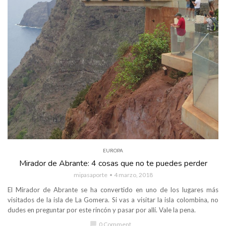
EUROPA
Mirador de Abrante: 4 cosas que no te puedes perder
mipasaporte
4 marzo, 2018
El Mirador de Abrante se ha convertido en uno de los lugares más
visitados de la isla de La Gomera. Si vas a visitar la isla colombina, no
dudes en preguntar por este rincón y pasar por allí. Vale la pena.
chat_bubble
0 Comment