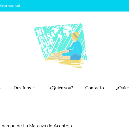
de privacidad
s
Destinos
¿Quién soy?
Contacto
¿Quier
el parque de La Matanza de Acentejo