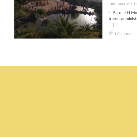
mipasaporte
1 
El Parque El Mo
trabas administr
[…]
chat_bubble
1 Comment