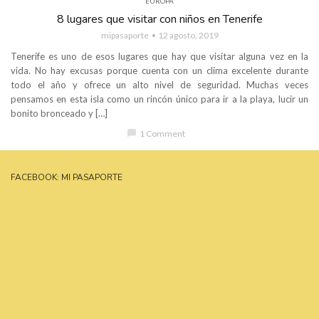
EUROPA
8 lugares que visitar con niños en Tenerife
mipasaporte
12 agosto, 2019
Tenerife es uno de esos lugares que hay que visitar alguna vez en la
vida. No hay excusas porque cuenta con un clima excelente durante
todo el año y ofrece un alto nivel de seguridad. Muchas veces
pensamos en esta isla como un rincón único para ir a la playa, lucir un
bonito bronceado y […]
chat_bubble
1 Comment
FACEBOOK: MI PASAPORTE