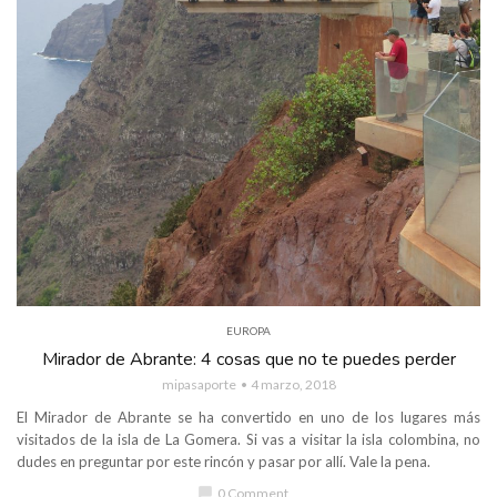
EUROPA
Mirador de Abrante: 4 cosas que no te puedes perder
mipasaporte
4 marzo, 2018
El Mirador de Abrante se ha convertido en uno de los lugares más
visitados de la isla de La Gomera. Si vas a visitar la isla colombina, no
dudes en preguntar por este rincón y pasar por allí. Vale la pena.
chat_bubble
0 Comment