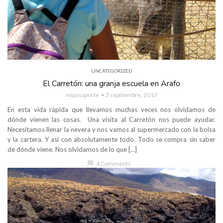
UNCATEGORIZED
El Carretón: una granja escuela en Arafo
mipasaporte
3 septiembre, 2017
En esta vida rápida que llevamos muchas veces nos olvidamos de
dónde vienen las cosas. Una visita al Carretón nos puede ayudar.
Necesitamos llenar la nevera y nos vamos al supermercado con la bolsa
y la cartera. Y así con absolutamente todo. Todo se compra sin saber
de dónde viene. Nos olvidamos de lo que […]
chat_bubble
4 Comments