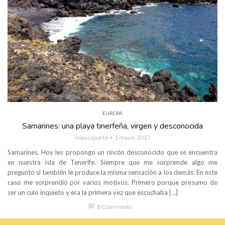
EUROPA
Samarines: una playa tinerfeña, virgen y desconocida
mipasaporte
1 mayo, 2017
Samarines. Hoy les propongo un rincón desconocido que se encuentra
en nuestra isla de Tenerife. Siempre que me sorprende algo me
pregunto si también le produce la misma sensación a los demás. En este
caso me sorprendió por varios motivos. Primero porque presumo de
ser un culo inquieto y era la primera vez que escuchaba […]
chat_bubble
8 Comments