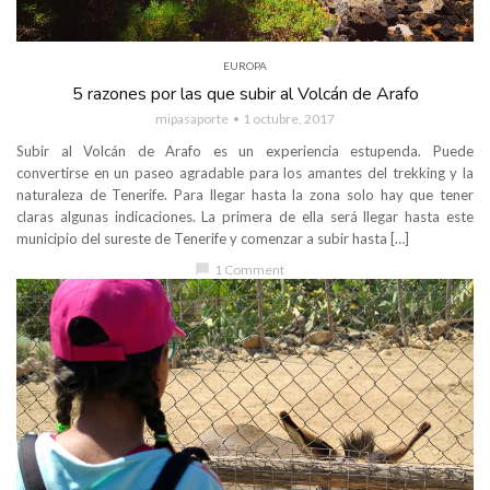
EUROPA
5 razones por las que subir al Volcán de Arafo
mipasaporte
1 octubre, 2017
Subir al Volcán de Arafo es un experiencia estupenda. Puede
convertirse en un paseo agradable para los amantes del trekking y la
naturaleza de Tenerife. Para llegar hasta la zona solo hay que tener
claras algunas indicaciones. La primera de ella será llegar hasta este
municipio del sureste de Tenerife y comenzar a subir hasta […]
chat_bubble
1 Comment