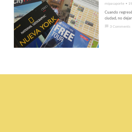
mipasaporte
19
Cuando regresé 
ciudad, no dejar
chat_bubble
3 Comments