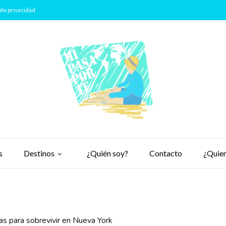
de privacidad
s
Destinos
¿Quién soy?
Contacto
¿Quier
as para sobrevivir en Nueva York