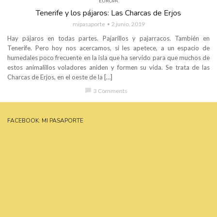
EUROPA
Tenerife y los pájaros: Las Charcas de Erjos
mipasaporte
2 junio, 2019
Hay pájaros en todas partes. Pajarillos y pajarracos. También en
Tenerife. Pero hoy nos acercamos, si les apetece, a un espacio de
humedales poco frecuente en la isla que ha servido para que muchos de
estos animalillos voladores aniden y formen su vida. Se trata de las
Charcas de Erjos, en el oeste de la […]
chat_bubble
3 Comments
FACEBOOK: MI PASAPORTE