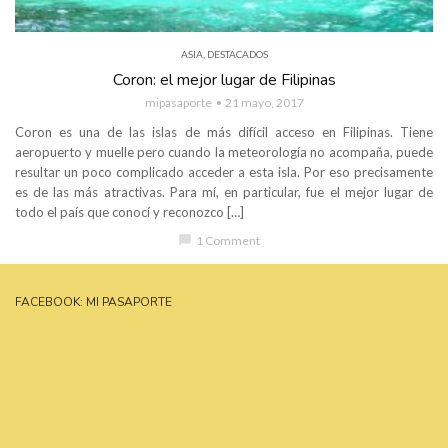
ASIA
,
DESTACADOS
Coron: el mejor lugar de Filipinas
mipasaporte
21 mayo, 2017
Coron es una de las islas de más difícil acceso en Filipinas. Tiene
aeropuerto y muelle pero cuando la meteorología no acompaña, puede
resultar un poco complicado acceder a esta isla. Por eso precisamente
es de las más atractivas. Para mí, en particular, fue el mejor lugar de
todo el país que conocí y reconozco […]
chat_bubble
1 Comment
FACEBOOK: MI PASAPORTE