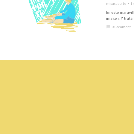
mipasaporte
1 
En este maravil
imagen. Y tratá
chat_bubble
0 Comment