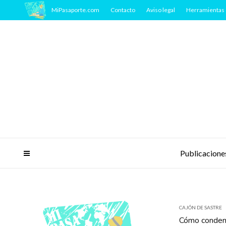
MiPasaporte.com
Contacto
Aviso legal
Herramientas 
Publicacione
CAJÓN DE SASTRE
Cómo condens