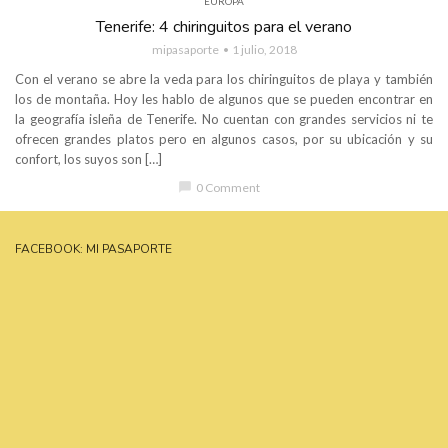
EUROPA
Tenerife: 4 chiringuitos para el verano
mipasaporte
1 julio, 2018
Con el verano se abre la veda para los chiringuitos de playa y también
los de montaña. Hoy les hablo de algunos que se pueden encontrar en
la geografía isleña de Tenerife. No cuentan con grandes servicios ni te
ofrecen grandes platos pero en algunos casos, por su ubicación y su
confort, los suyos son […]
chat_bubble
0 Comment
FACEBOOK: MI PASAPORTE