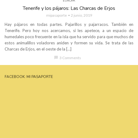
EUROPA
Tenerife y los pájaros: Las Charcas de Erjos
mipasaporte
2 junio, 2019
Hay pájaros en todas partes. Pajarillos y pajarracos. También en
Tenerife. Pero hoy nos acercamos, si les apetece, a un espacio de
humedales poco frecuente en la isla que ha servido para que muchos de
estos animalillos voladores aniden y formen su vida. Se trata de las
Charcas de Erjos, en el oeste de la […]
chat_bubble
3 Comments
FACEBOOK: MI PASAPORTE