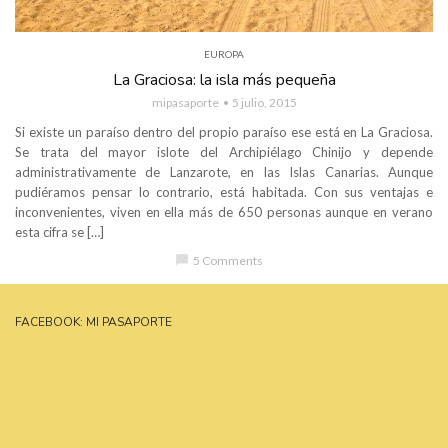
EUROPA
La Graciosa: la isla más pequeña
mipasaporte
5 julio, 2015
Si existe un paraíso dentro del propio paraíso ese está en La Graciosa.
Se trata del mayor islote del Archipiélago Chinijo y depende
administrativamente de Lanzarote, en las Islas Canarias. Aunque
pudiéramos pensar lo contrario, está habitada. Con sus ventajas e
inconvenientes, viven en ella más de 650 personas aunque en verano
esta cifra se […]
chat_bubble
5 Comments
FACEBOOK: MI PASAPORTE