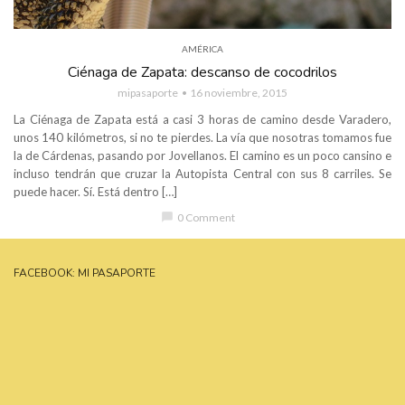
AMÉRICA
Ciénaga de Zapata: descanso de cocodrilos
mipasaporte
16 noviembre, 2015
La Ciénaga de Zapata está a casi 3 horas de camino desde Varadero,
unos 140 kilómetros, si no te pierdes. La vía que nosotras tomamos fue
la de Cárdenas, pasando por Jovellanos. El camino es un poco cansino e
incluso tendrán que cruzar la Autopista Central con sus 8 carriles. Se
puede hacer. Sí. Está dentro […]
chat_bubble
0 Comment
FACEBOOK: MI PASAPORTE