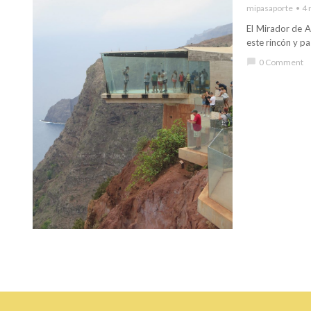
mipasaporte
4 
El Mirador de A
este rincón y pas
chat_bubble
0 Comment