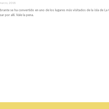
marzo, 2018
brante se ha convertido en uno de los lugares más visitados de la isla de La 
ar por allí. Vale la pena.