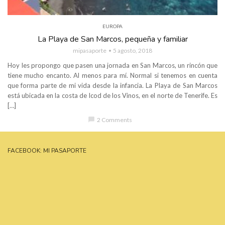
EUROPA
La Playa de San Marcos, pequeña y familiar
mipasaporte
5 agosto, 2018
Hoy les propongo que pasen una jornada en San Marcos, un rincón que
tiene mucho encanto. Al menos para mí. Normal si tenemos en cuenta
que forma parte de mi vida desde la infancia. La Playa de San Marcos
está ubicada en la costa de Icod de los Vinos, en el norte de Tenerife. Es
[…]
chat_bubble
2 Comments
FACEBOOK: MI PASAPORTE