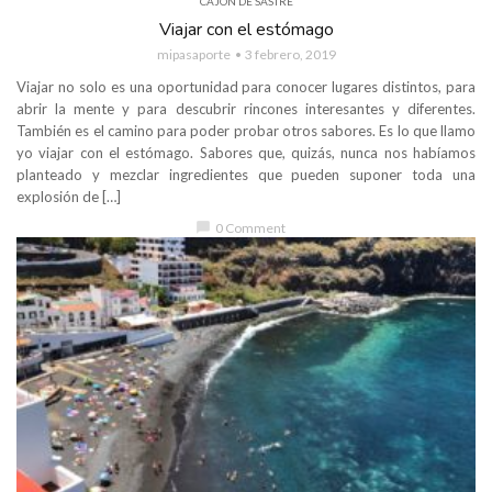
CAJÓN DE SASTRE
Viajar con el estómago
mipasaporte
3 febrero, 2019
Viajar no solo es una oportunidad para conocer lugares distintos, para
abrir la mente y para descubrir rincones interesantes y diferentes.
También es el camino para poder probar otros sabores. Es lo que llamo
yo viajar con el estómago. Sabores que, quizás, nunca nos habíamos
planteado y mezclar ingredientes que pueden suponer toda una
explosión de […]
chat_bubble
0 Comment