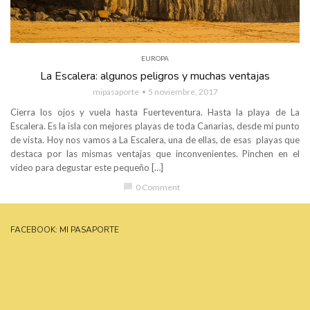
EUROPA
La Escalera: algunos peligros y muchas ventajas
mipasaporte
5 noviembre, 2017
Cierra los ojos y vuela hasta Fuerteventura. Hasta la playa de La
Escalera. Es la isla con mejores playas de toda Canarias, desde mi punto
de vista. Hoy nos vamos a La Escalera, una de ellas, de esas playas que
destaca por las mismas ventajas que inconvenientes. Pinchen en el
vídeo para degustar este pequeño […]
chat_bubble
0 Comment
FACEBOOK: MI PASAPORTE