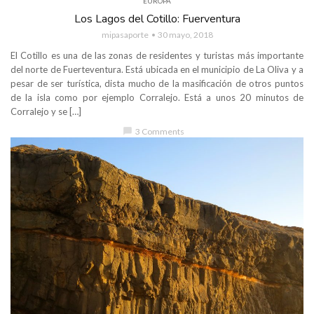
EUROPA
Los Lagos del Cotillo: Fuerventura
mipasaporte
30 mayo, 2018
El Cotillo es una de las zonas de residentes y turistas más importante
del norte de Fuerteventura. Está ubicada en el municipio de La Oliva y a
pesar de ser turística, dista mucho de la masificación de otros puntos
de la isla como por ejemplo Corralejo. Está a unos 20 minutos de
Corralejo y se […]
chat_bubble
3 Comments