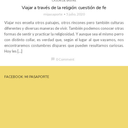
CAJÓN DE SASTRE
Viajar a través de la religión: cuestión de fe
mipasaporte
5 julio, 2020
Viajar nos enseña otros paisajes, otros rincones pero también culturas
diferentes y diversas maneras de vivir. También podemos conocer otras
formas de sentir y practicar la religiosidad. Y aunque sea el mismo perro
con distinto collar, es verdad que, según el lugar al que vayamos, nos
encontraremos costumbres dispares que pueden resultarnos curiosas.
Hoy les […]
chat_bubble
0 Comment
FACEBOOK: MI PASAPORTE