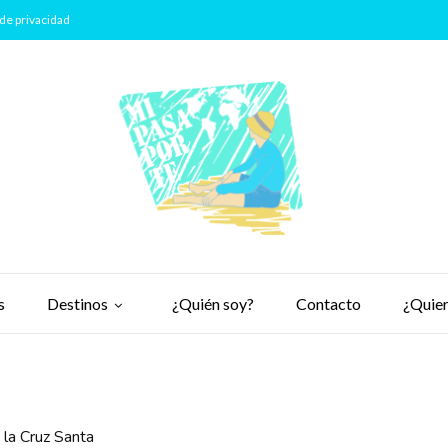
de privacidad
s
Destinos
¿Quién soy?
Contacto
¿Quier
e la Cruz Santa