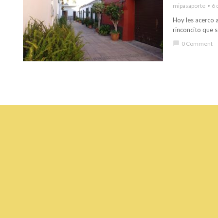
mipasaporte
6 
Hoy les acerco a
rinconcito que s
chat_bubble
0 Comment