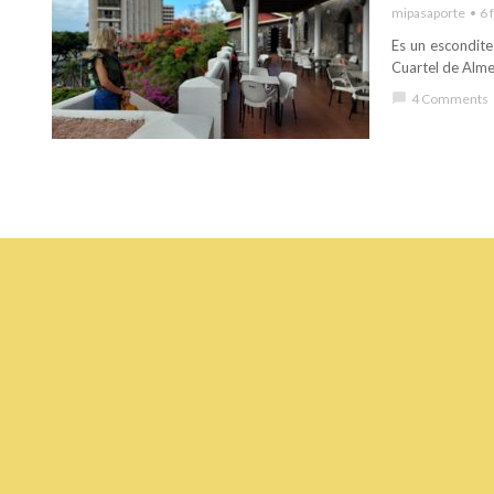
mipasaporte
6 
Es un escondite
Cuartel de Almey
chat_bubble
4 Comments