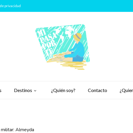
de privacidad
s
Destinos
¿Quién soy?
Contacto
¿Quier
 militar: Almeyda