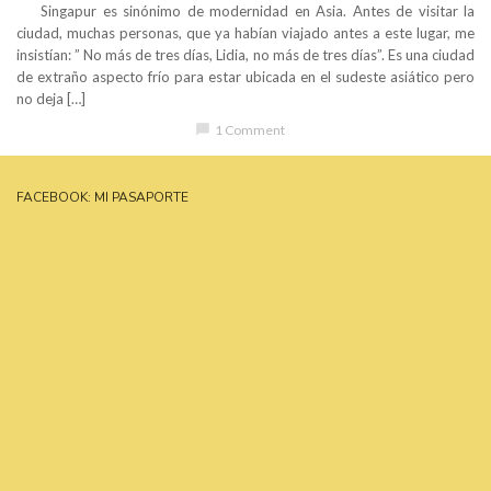
Singapur es sinónimo de modernidad en Asia. Antes de visitar la
ciudad, muchas personas, que ya habían viajado antes a este lugar, me
insistían: ” No más de tres días, Lidia, no más de tres días”. Es una ciudad
de extraño aspecto frío para estar ubicada en el sudeste asiático pero
no deja […]
chat_bubble
1 Comment
FACEBOOK: MI PASAPORTE