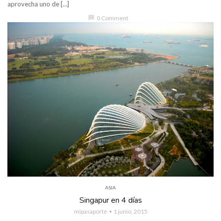
aprovecha uno de […]
chat_bubble
0 Comment
ASIA
Singapur en 4 días
mipasaporte
1 junio, 2015