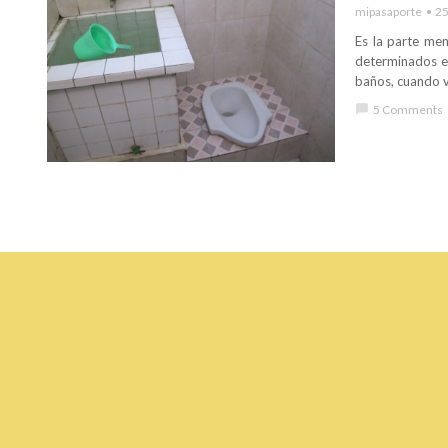
mipasaporte
25
Es la parte men
determinados e
baños, cuando v
chat_bubble
5 Comments