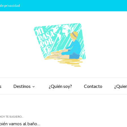
de privacidad
s
Destinos
¿Quién soy?
Contacto
¿Quier
HOY TE SUGIERO...
mbién vamos al baño…