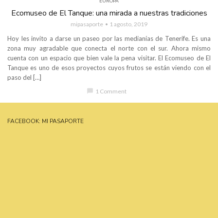
EUROPA
Ecomuseo de El Tanque: una mirada a nuestras tradiciones
mipasaporte
1 agosto, 2019
Hoy les invito a darse un paseo por las medianías de Tenerife. Es una
zona muy agradable que conecta el norte con el sur. Ahora mismo
cuenta con un espacio que bien vale la pena visitar. El Ecomuseo de El
Tanque es uno de esos proyectos cuyos frutos se están viendo con el
paso del […]
chat_bubble
1 Comment
FACEBOOK: MI PASAPORTE