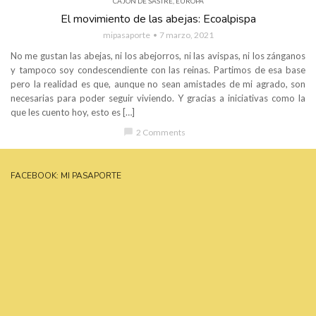
CAJÓN DE SASTRE
,
EUROPA
El movimiento de las abejas: Ecoalpispa
mipasaporte
7 marzo, 2021
No me gustan las abejas, ni los abejorros, ni las avispas, ni los zánganos
y tampoco soy condescendiente con las reinas. Partimos de esa base
pero la realidad es que, aunque no sean amistades de mi agrado, son
necesarias para poder seguir viviendo. Y gracias a iniciativas como la
que les cuento hoy, esto es […]
chat_bubble
2 Comments
FACEBOOK: MI PASAPORTE