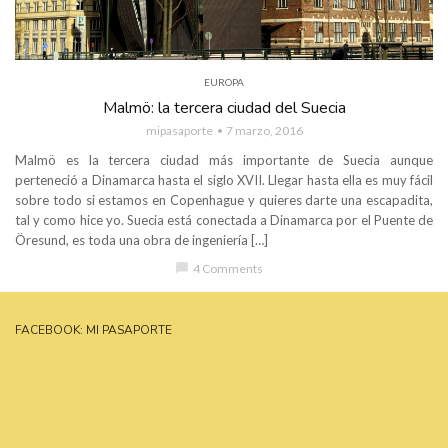
EUROPA
Malmö: la tercera ciudad del Suecia
mipasaporte
7 marzo, 2016
Malmö es la tercera ciudad más importante de Suecia aunque
perteneció a Dinamarca hasta el siglo XVII. Llegar hasta ella es muy fácil
sobre todo si estamos en Copenhague y quieres darte una escapadita,
tal y como hice yo. Suecia está conectada a Dinamarca por el Puente de
Öresund, es toda una obra de ingeniería […]
chat_bubble
4 Comments
FACEBOOK: MI PASAPORTE