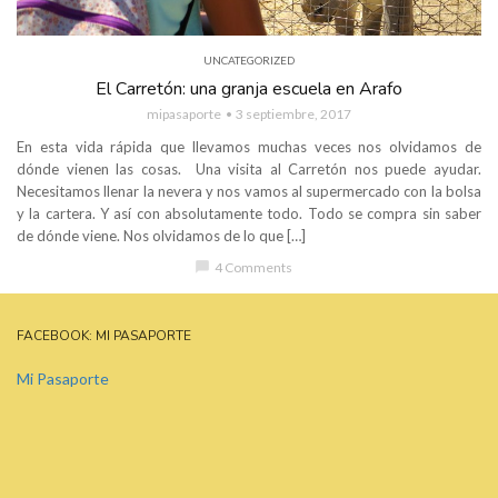
UNCATEGORIZED
El Carretón: una granja escuela en Arafo
mipasaporte
3 septiembre, 2017
En esta vida rápida que llevamos muchas veces nos olvidamos de
dónde vienen las cosas. Una visita al Carretón nos puede ayudar.
Necesitamos llenar la nevera y nos vamos al supermercado con la bolsa
y la cartera. Y así con absolutamente todo. Todo se compra sin saber
de dónde viene. Nos olvidamos de lo que […]
chat_bubble
4 Comments
FACEBOOK: MI PASAPORTE
Mi Pasaporte