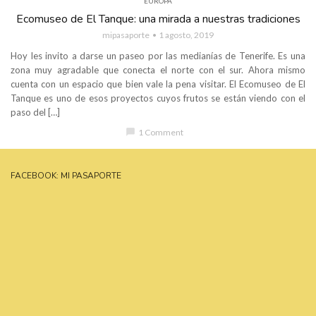
EUROPA
Ecomuseo de El Tanque: una mirada a nuestras tradiciones
mipasaporte
1 agosto, 2019
Hoy les invito a darse un paseo por las medianías de Tenerife. Es una
zona muy agradable que conecta el norte con el sur. Ahora mismo
cuenta con un espacio que bien vale la pena visitar. El Ecomuseo de El
Tanque es uno de esos proyectos cuyos frutos se están viendo con el
paso del […]
chat_bubble
1 Comment
FACEBOOK: MI PASAPORTE