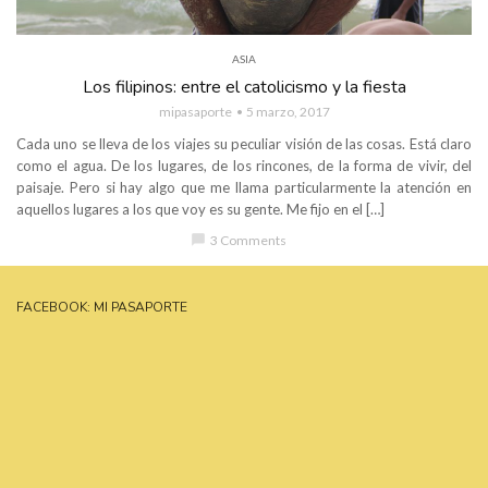
ASIA
Los filipinos: entre el catolicismo y la fiesta
mipasaporte
5 marzo, 2017
Cada uno se lleva de los viajes su peculiar visión de las cosas. Está claro
como el agua. De los lugares, de los rincones, de la forma de vivir, del
paisaje. Pero si hay algo que me llama particularmente la atención en
aquellos lugares a los que voy es su gente. Me fijo en el […]
chat_bubble
3 Comments
FACEBOOK: MI PASAPORTE