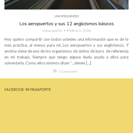
UNCATEGORIZED
Los aeropuertos y sus 12 anglicismos básicos
mipasaporte
4 febrero, 2018
Hoy quiero compartir con todos ustedes una información que es de lo
más práctica, al menos para mí. Los aeropuertos y sus anglicismos. Y
encima viene de uno de los organismos sin ánimo de lucro de referencia
en mi trabajo. Siempre que tengo alguna duda acudo a ellos para
solventarla. Como ellos mismos dicen “…tienen […]
chat_bubble
1 Comment
FACEBOOK: MI PASAPORTE