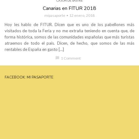
CAJÓN DE SASTRE
Canarias en FITUR 2018
mipasaporte
12 enero, 2018
Hoy les hablo de FITUR. Dicen que es uno de los pabellones más
visitados de toda la Feria y no me extraña teniendo en cuenta que, de
forma histórica, somos de las comunidades españolas que más turistas
atraemos de todo el país. Dicen, de hecho, que somos de las más
rentables de España en gasto […]
chat_bubble
1 Comment
FACEBOOK: MI PASAPORTE