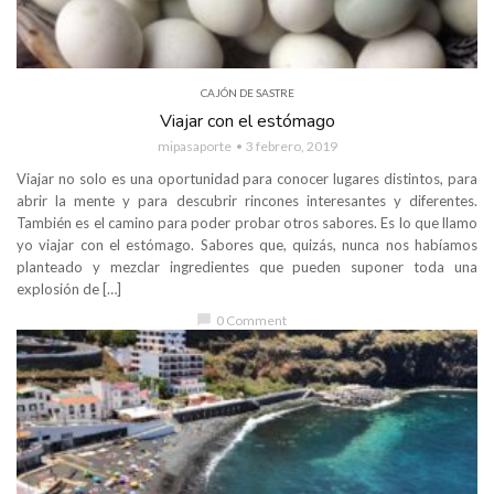
CAJÓN DE SASTRE
Viajar con el estómago
mipasaporte
3 febrero, 2019
Viajar no solo es una oportunidad para conocer lugares distintos, para
abrir la mente y para descubrir rincones interesantes y diferentes.
También es el camino para poder probar otros sabores. Es lo que llamo
yo viajar con el estómago. Sabores que, quizás, nunca nos habíamos
planteado y mezclar ingredientes que pueden suponer toda una
explosión de […]
chat_bubble
0 Comment