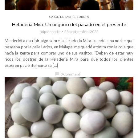
CAJÓN DE SASTRE
,
EUROPA
Heladería Mira: Un negocio del pasado en el presente
mipasaporte
25 septiembre, 2022
Me decidí a escribir algo sobre la Heladería Mira cuando, una noche que
paseaba por la calle Larios, en Málaga, me quedé atónita con la cola que
hacía la gente para comprar uno de sus vasitos. “Deben de estar muy
ricos los postres de la Heladería Mira para que todos los clientes
esperen pacientemente su […]
chat_bubble
0 Comment