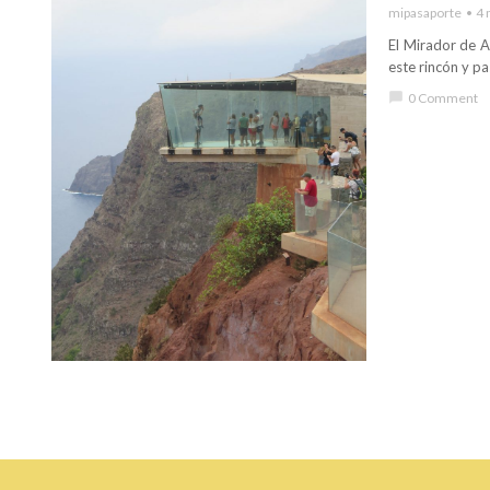
mipasaporte
4 
El Mirador de A
este rincón y pas
chat_bubble
0 Comment