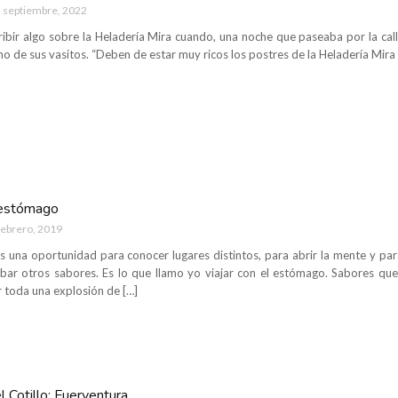
 septiembre, 2022
ribir algo sobre la Heladería Mira cuando, una noche que paseaba por la call
o de sus vasitos. “Deben de estar muy ricos los postres de la Heladería Mira
l estómago
febrero, 2019
es una oportunidad para conocer lugares distintos, para abrir la mente y par
ar otros sabores. Es lo que llamo yo viajar con el estómago. Sabores que
toda una explosión de […]
 Cotillo: Fuerventura