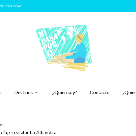
de privacidad
s
Destinos
¿Quién soy?
Contacto
¿Quier
PA
día, sin visitar La Alhambra