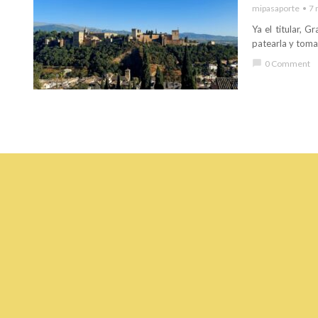
mipasaporte
7 
Ya el titular, 
patearla y tomar
chat_bubble
0 Comment