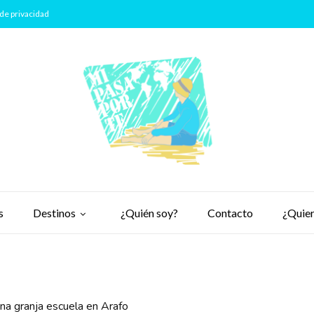
de privacidad
s
Destinos
¿Quién soy?
Contacto
¿Quier
una granja escuela en Arafo