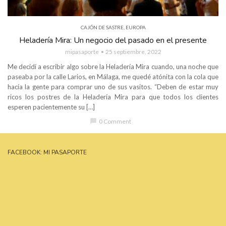
CAJÓN DE SASTRE
,
EUROPA
Heladería Mira: Un negocio del pasado en el presente
mipasaporte
25 septiembre, 2022
Me decidí a escribir algo sobre la Heladería Mira cuando, una noche que
paseaba por la calle Larios, en Málaga, me quedé atónita con la cola que
hacía la gente para comprar uno de sus vasitos. “Deben de estar muy
ricos los postres de la Heladería Mira para que todos los clientes
esperen pacientemente su […]
chat_bubble
0 Comment
FACEBOOK: MI PASAPORTE