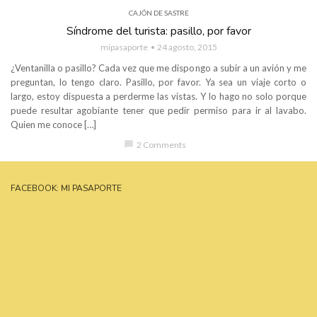
CAJÓN DE SASTRE
Síndrome del turista: pasillo, por favor
mipasaporte
24 agosto, 2015
¿Ventanilla o pasillo? Cada vez que me dispongo a subir a un avión y me
preguntan, lo tengo claro. Pasillo, por favor. Ya sea un viaje corto o
largo, estoy dispuesta a perderme las vistas. Y lo hago no solo porque
puede resultar agobiante tener que pedir permiso para ir al lavabo.
Quien me conoce […]
chat_bubble
2 Comments
FACEBOOK: MI PASAPORTE