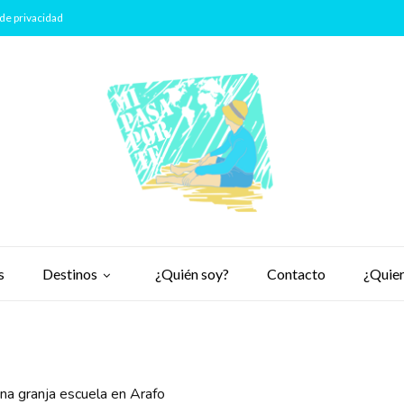
de privacidad
s
Destinos
¿Quién soy?
Contacto
¿Quier
una granja escuela en Arafo