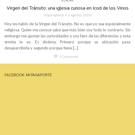
EUROPA
Virgen del Tránsito: una iglesia curiosa en Icod de los Vinos
mipasaporte
2 agosto, 2020
Hoy les hablo de la Virgen del Tránsito. No es que yo sea especialmente
religiosa. Quien me conoce sabe que más bien soy todo lo contrario. Sin
embargo me gustan las curiosidades y soy fans de las diferencias y esta
ermita lo es. Es distinta. Primero porque su ubicación pasa
desapercibida y segundo porque tiene […]
chat_bubble
1 Comment
FACEBOOK: MI PASAPORTE