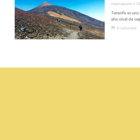
mipasaporte
12
Tenerife es uno
alto nivel de se
chat_bubble
1 Comment