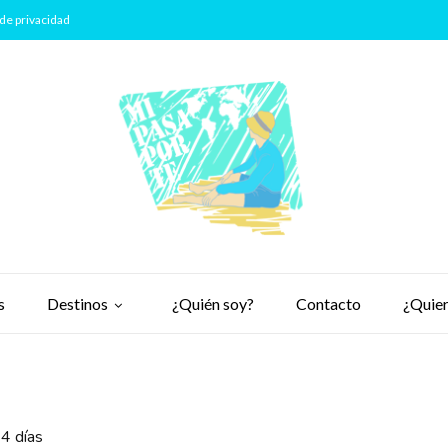
de privacidad
s
Destinos
¿Quién soy?
Contacto
¿Quier
24 días