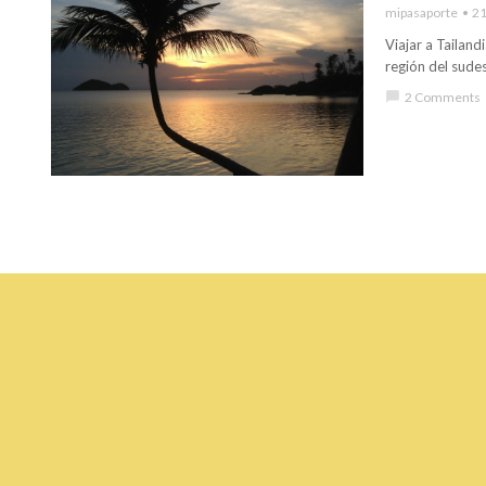
mipasaporte
21
Viajar a Tailand
región del sude
chat_bubble
2 Comments