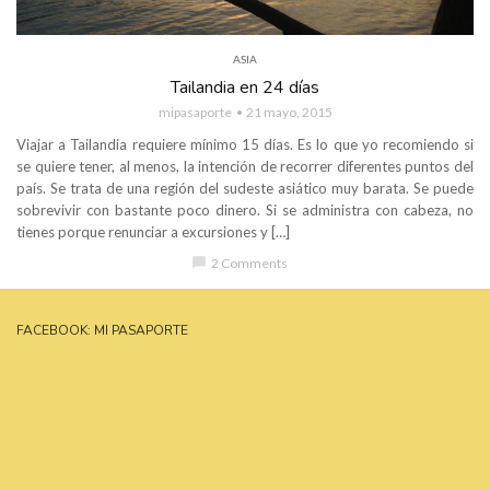
ASIA
Tailandia en 24 días
mipasaporte
21 mayo, 2015
Viajar a Tailandia requiere mínimo 15 días. Es lo que yo recomiendo si
se quiere tener, al menos, la intención de recorrer diferentes puntos del
país. Se trata de una región del sudeste asiático muy barata. Se puede
sobrevivir con bastante poco dinero. Si se administra con cabeza, no
tienes porque renunciar a excursiones y […]
chat_bubble
2 Comments
FACEBOOK: MI PASAPORTE