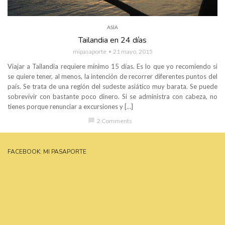
ASIA
Tailandia en 24 días
mipasaporte
21 mayo, 2015
Viajar a Tailandia requiere mínimo 15 días. Es lo que yo recomiendo si
se quiere tener, al menos, la intención de recorrer diferentes puntos del
país. Se trata de una región del sudeste asiático muy barata. Se puede
sobrevivir con bastante poco dinero. Si se administra con cabeza, no
tienes porque renunciar a excursiones y […]
chat_bubble
2 Comments
FACEBOOK: MI PASAPORTE