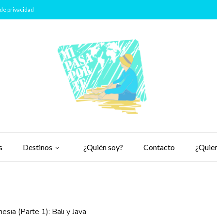
de privacidad
s
Destinos
¿Quién soy?
Contacto
¿Quier
esia (Parte 1): Bali y Java