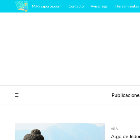
MiPasaporte.com
Contacto
Aviso legal
Herramientas 
Publicacione
ASIA
Algo de Indon