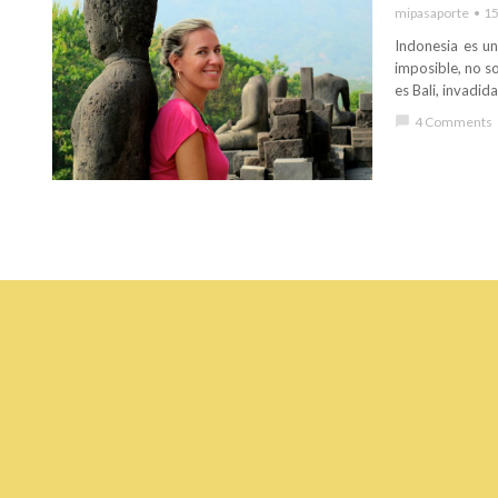
mipasaporte
15
Indonesia es un
imposible, no s
es Bali, invadid
chat_bubble
4 Comments