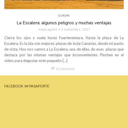
EUROPA
La Escalera: algunos peligros y muchas ventajas
mipasaporte
5 noviembre, 2017
Cierra los ojos y vuela hasta Fuerteventura. Hasta la playa de La
Escalera. Es la isla con mejores playas de toda Canarias, desde mi punto
de vista. Hoy nos vamos a La Escalera, una de ellas, de esas playas que
destaca por las mismas ventajas que inconvenientes. Pinchen en el
vídeo para degustar este pequeño […]
chat_bubble
0 Comment
FACEBOOK: MI PASAPORTE